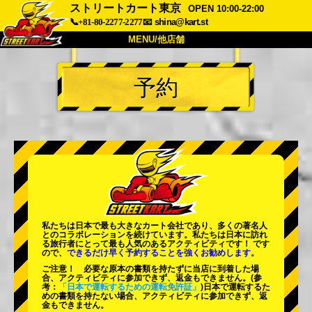
ストリートカート東京
OPEN 10:00-22:00
📞+81-80-2277-2277
📧
shina@kart.st
MENU/他店舗
トップ
予約
概要
車両
価格
アクセス
評価
FAQ
会社
予約
他店舗
東京 品川
東京 秋葉原 #1
東京 秋葉原 #2
東京 渋谷
私たちは日本で最も大きなカート会社であり、
多くの著名人
東京 渋谷アネックス
東京ベイ
とのコラボレーションを続けています。私たちは日本に訪れ
る旅行者にとって
最も人気のあるアクティビティ
です！ です
ので、
できるだけ早く予約することを強くお勧めします。
東京 浅草
大阪
ご注意！ 必要な原本の書類を持たずに当店に到着した場
合、アクティビティに参加できず、返金もできません。
(参
沖縄
考：
「日本で運転するための運転免許証」
)日本で運転するた
めの書類を持たない場合、アクティビティに参加できず、返
金もできません。