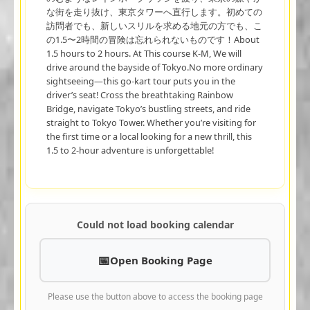
な街を走り抜け、東京タワーへ直行します。初めての
訪問者でも、新しいスリルを求める地元の方でも、こ
の1.5〜2時間の冒険は忘れられないものです！About
1.5 hours to 2 hours. At This course K-M, We will
drive around the bayside of Tokyo.No more ordinary
sightseeing—this go-kart tour puts you in the
driver’s seat! Cross the breathtaking Rainbow
Bridge, navigate Tokyo’s bustling streets, and ride
straight to Tokyo Tower. Whether you’re visiting for
the first time or a local looking for a new thrill, this
1.5 to 2-hour adventure is unforgettable!
Could not load booking calendar
Open Booking Page
Please use the button above to access the booking page