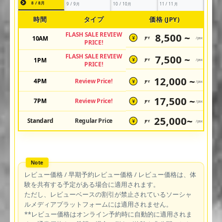
8 / 8月
9 / 9月
10 / 10月
11 / 11月
時間
タイプ
価格 (JPY)
FLASH SALE REVIEW
8,500 ~
10AM
JPY
/pax
¥
PRICE!
FLASH SALE REVIEW
7,500 ~
1PM
JPY
/pax
¥
PRICE!
12,000 ~
4PM
Review Price!
JPY
/pax
¥
17,500 ~
7PM
Review Price!
JPY
/pax
¥
25,000~
Standard
Regular Price
JPY
/pax
¥
レビュー価格 / 早期予約レビュー価格 / レビュー価格は、体
験を共有する予定がある場合に適用されます。
ただし、レビューベースの割引が禁止されているソーシャ
ルメディアプラットフォームには適用されません。
**レビュー価格はオンライン予約時に自動的に適用されま