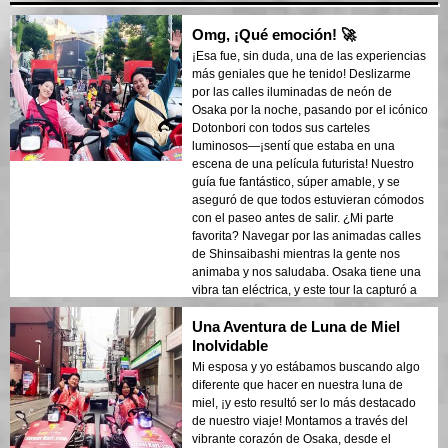
Omg, ¡Qué emoción! 🚀
¡Esa fue, sin duda, una de las experiencias
más geniales que he tenido! Deslizarme
por las calles iluminadas de neón de
Osaka por la noche, pasando por el icónico
Dotonbori con todos sus carteles
luminosos—¡sentí que estaba en una
escena de una película futurista! Nuestro
guía fue fantástico, súper amable, y se
aseguró de que todos estuvieran cómodos
con el paseo antes de salir. ¿Mi parte
favorita? Navegar por las animadas calles
de Shinsaibashi mientras la gente nos
animaba y nos saludaba. Osaka tiene una
vibra tan eléctrica, y este tour la capturó a
la perfección. Lo recomiendo mucho si
Una Aventura de Luna de Miel
quieres ver la ciudad desde una
perspectiva completamente nueva. ¡No
Inolvidable
puedo esperar para hacerlo de nuevo! 🎉
Mi esposa y yo estábamos buscando algo
diferente que hacer en nuestra luna de
miel, ¡y esto resultó ser lo más destacado
de nuestro viaje! Montamos a través del
vibrante corazón de Osaka, desde el