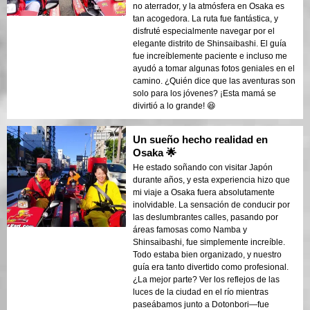
no aterrador, y la atmósfera en Osaka es
tan acogedora. La ruta fue fantástica, y
disfruté especialmente navegar por el
elegante distrito de Shinsaibashi. El guía
fue increíblemente paciente e incluso me
ayudó a tomar algunas fotos geniales en el
camino. ¿Quién dice que las aventuras son
solo para los jóvenes? ¡Esta mamá se
divirtió a lo grande! 😆
Un sueño hecho realidad en
Osaka 🌟
He estado soñando con visitar Japón
durante años, y esta experiencia hizo que
mi viaje a Osaka fuera absolutamente
inolvidable. La sensación de conducir por
las deslumbrantes calles, pasando por
áreas famosas como Namba y
Shinsaibashi, fue simplemente increíble.
Todo estaba bien organizado, y nuestro
guía era tanto divertido como profesional.
¿La mejor parte? Ver los reflejos de las
luces de la ciudad en el río mientras
paseábamos junto a Dotonbori—fue