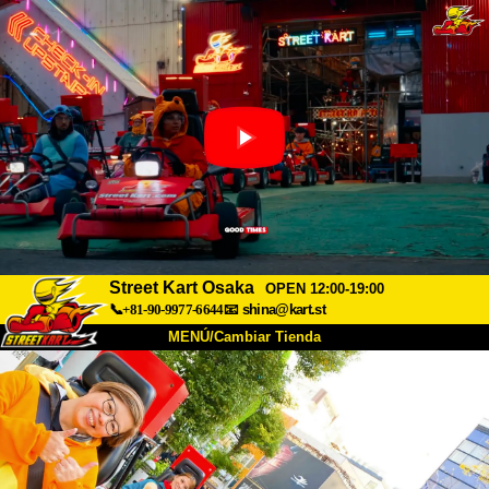
Street Kart Osaka
OPEN 12:00-19:00
📞+81-90-9977-6644
📧
shina@kart.st
MENÚ/Cambiar Tienda
INICIO
Acerca de
Especificaciones
Precios
Acceso
Testimonios
Preguntas Frecuentes