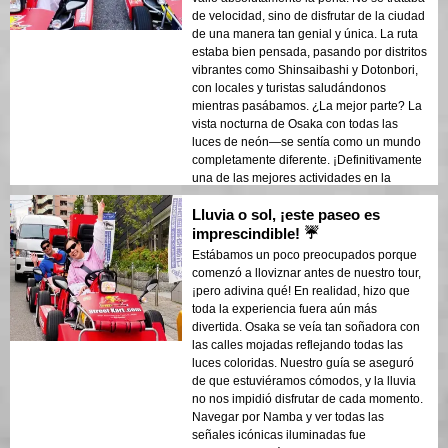
de velocidad, sino de disfrutar de la ciudad
de una manera tan genial y única. La ruta
estaba bien pensada, pasando por distritos
vibrantes como Shinsaibashi y Dotonbori,
con locales y turistas saludándonos
mientras pasábamos. ¿La mejor parte? La
vista nocturna de Osaka con todas las
luces de neón—se sentía como un mundo
completamente diferente. ¡Definitivamente
una de las mejores actividades en la
ciudad!
Lluvia o sol, ¡este paseo es
imprescindible! ☔
Estábamos un poco preocupados porque
comenzó a lloviznar antes de nuestro tour,
¡pero adivina qué! En realidad, hizo que
toda la experiencia fuera aún más
divertida. Osaka se veía tan soñadora con
las calles mojadas reflejando todas las
luces coloridas. Nuestro guía se aseguró
de que estuviéramos cómodos, y la lluvia
no nos impidió disfrutar de cada momento.
Navegar por Namba y ver todas las
señales icónicas iluminadas fue