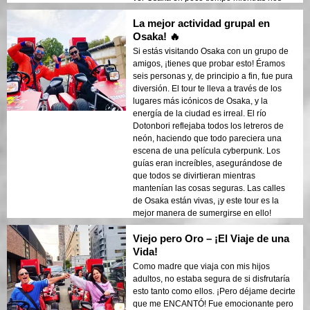
divertíamos al máximo!
La mejor actividad grupal en
Osaka! 🔥
Si estás visitando Osaka con un grupo de
amigos, ¡tienes que probar esto! Éramos
seis personas y, de principio a fin, fue pura
diversión. El tour te lleva a través de los
lugares más icónicos de Osaka, y la
energía de la ciudad es irreal. El río
Dotonbori reflejaba todos los letreros de
neón, haciendo que todo pareciera una
escena de una película cyberpunk. Los
guías eran increíbles, asegurándose de
que todos se divirtieran mientras
mantenían las cosas seguras. Las calles
de Osaka están vivas, ¡y este tour es la
mejor manera de sumergirse en ello!
Viejo pero Oro – ¡El Viaje de una
Vida!
Como madre que viaja con mis hijos
adultos, no estaba segura de si disfrutaría
esto tanto como ellos. ¡Pero déjame decirte
que me ENCANTÓ! Fue emocionante pero