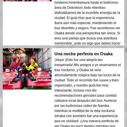
moderno Amerikamura hasta el bullicioso
área de Dotonbori, todo mientras
disfrutábamos de la increíble energía de la
ciudad. El guía hizo que la experiencia
fuera aún más especial, manteniendo el
tour divertido y seguro. Fue asombroso ver
Osaka desde una perspectiva tan única. Si
eres una pareja que busca una aventura
memorable, ¡esto es algo que debes hacer
sin falta!
Una noche perfecta en Osaka
¡Vaya! ¡Esto fue una alegría tan
inesperada! Mis amigos y yo reservamos el
tour nocturno, y Osaka se veía
absolutamente mágica bajo las luces de la
ciudad. Todo el recorrido fue suave y bien
organizado, y nuestro guía fue muy
interesante; incluso nos dio
recomendaciones geniales para comida
callejera local después del tour. Acelerar
por las bulliciosas calles de Namba
mientras la multitud de la vida nocturna
miraba con asombro fue una experiencia
que no olvidaré. ¡Una manera perfecta de
ver Osaka en poco tiempo mientras nos