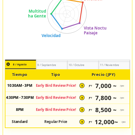
8 / Agosto
9 / Septiembre
10 / Octubre
11 / Noviembre
Tiempo
Tipo
Precio (JPY)
7,000 ~
10:30AM - 3PM
Early Bird Review Price!
JPY
/pax
¥
7,800 ~
4:30PM - 7:30PM
Early Bird Review Price!
JPY
/pax
¥
8,500 ~
8PM
Early Bird Review Price!
JPY
/pax
¥
12,000~
Standard
Regular Price
JPY
/pax
¥