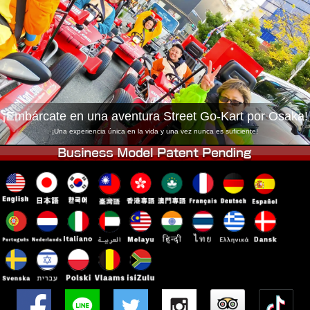
Empresa
Reservas
Cambiar Tienda
Tokyo Shinagawa
Tokyo Akihabara#1
Tokyo Akihabara#2
Tokyo Shibuya
Tokyo Shibuya Annex
Tokyo Bay
¡Embárcate en una aventura Street Go-Kart por Osaka!
Tokyo Asakusa
Osaka
¡Una experiencia única en la vida y una vez nunca es suficiente!
Okinawa