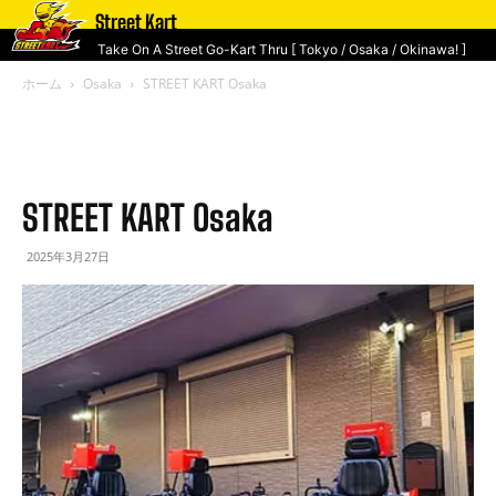
Street Kart
Take On A Street Go-Kart Thru [ Tokyo / Osaka / Okinawa! ]
ホーム
Osaka
STREET KART Osaka
STREET KART Osaka
2025年3月27日