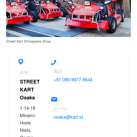
Street Kart Shinagawa Shop
電話:
住所:
+81 090-9977-6644
STREET
KART
Osaka
1-14-19
メール:
Minami-
osaka@kart.st
Horie
Nishi,