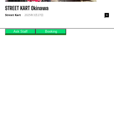
STREET KART Okinawa
Street Kart
-
2025年3月27日
0