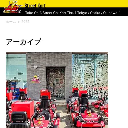
Street Kart
Take On A Street Go-Kart Thru [ Tokyo / Osaka / Okinawa! ]
ホーム
2025
アーカイブ