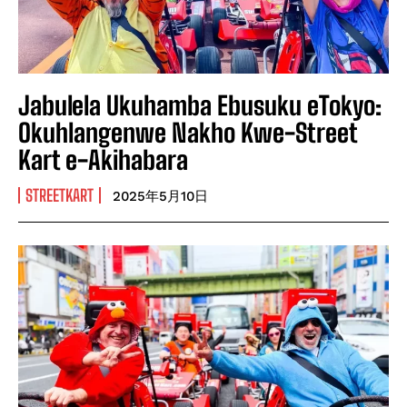
Jabulela Ukuhamba Ebusuku eTokyo:
Okuhlangenwe Nakho Kwe-Street
Kart e-Akihabara
STREETKART
2025年5月10日