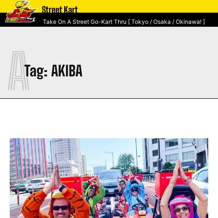
Street Kart
Take On A Street Go-Kart Thru [ Tokyo / Osaka / Okinawa! ]
A
Tag:
AKIBA