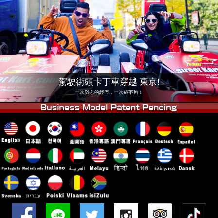
公司
預訂
更換店鋪
東京 品川 #1
東京 秋葉原 #1
東京 秋葉原 #2
東京 澀谷
東京 澀谷附店
東京灣
駕駛街頭卡丁車穿越 東京!
東京 淺草
大阪
一次難忘的經歷，一次絕不夠！
沖繩