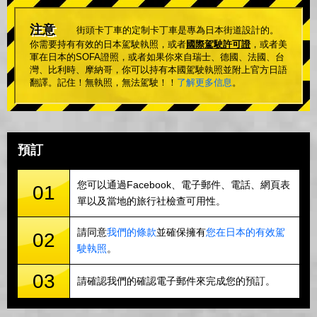
注意
街頭卡丁車的定制卡丁車是專為日本街道設計的。
你需要持有有效的日本駕駛執照，或者
國際駕駛許可證
，或者美
軍在日本的SOFA證照，或者如果你來自瑞士、德國、法國、台
灣、比利時、摩納哥，你可以持有本國駕駛執照並附上官方日語
翻譯。記住！無執照，無法駕駛！！
了解更多信息
。
預訂
您可以通過Facebook、電子郵件、電話、網頁表
01
單以及當地的旅行社檢查可用性。
請同意
我們的條款
並確保擁有
您在日本的有效駕
02
駛執照
。
03
請確認我們的確認電子郵件來完成您的預訂。