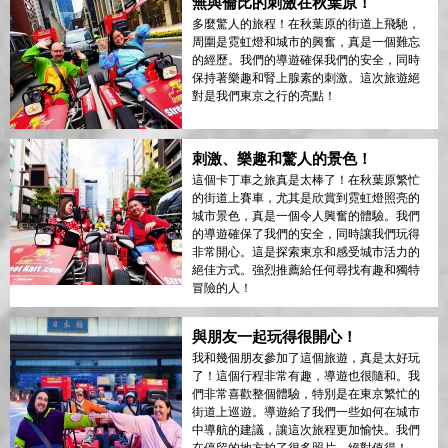
無與倫比的刺激在秋葉原！
多麼驚人的旅程！在秋葉原的街道上飛馳，
周圍是霓虹燈和城市的興奮，真是一個難忘
的經歷。我們的導遊確保我們的安全，同時
保持著樂趣和腎上腺素的刺激。這次旅遊絕
對是我們東京之行的亮點！
刺激、樂趣和驚人的景色！
這個卡丁車之旅真是太棒了！在秋葉原繁忙
的街道上賽車，尤其是欣賞到霓虹燈照亮的
城市景色，真是一個令人興奮的體驗。我們
的導遊確保了我們的安全，同時讓我們玩得
非常開心。這是探索東京和感受城市活力的
絕佳方式。強烈推薦給任何尋找有趣和獨特
冒險的人！
與朋友一起玩得很開心！
我和幾個朋友參加了這個旅遊，真是太好玩
了！這個行程非常有趣，導遊也很隨和。我
們非常喜歡整個體驗，特別是在東京繁忙的
街道上巡遊。導遊給了我們一些如何在城市
中導航的建議，讓這次旅程更加愉快。我們