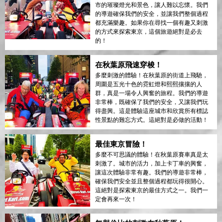
市的璀璨燈光和景色，讓人難以忘懷。我們
的導遊確保我們的安全，並讓我們整個過程
都充滿樂趣。如果你在尋找一個有趣又刺激
的方式來探索東京，這個旅遊絕對是必去
的！
在秋葉原飛速穿梭！
多麼刺激的體驗！在秋葉原的街道上飛馳，
周圍是五光十色的霓虹燈和熙熙攘攘的人
群，真是一場令人興奮的旅程。我們的導遊
非常棒，既確保了我們的安全，又讓我們玩
得盡興。這是體驗這座城市和欣賞所有標誌
性景點的難忘方式。這絕對是必做的活動！
最佳東京冒險！
多麼不可思議的體驗！在秋葉原賽車真是太
刺激了。城市的活力，加上卡丁車的興奮，
讓這次體驗非常有趣。我們的導遊非常棒，
確保我們安全並且整個過程都玩得很開心。
這絕對是探索東京的最佳方式之一。我們一
定會再來一次！