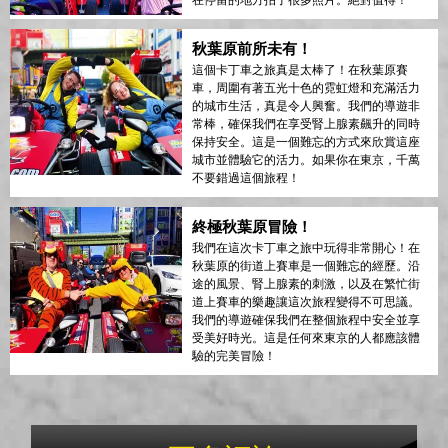
在停留的地方拍了很多照片。絕對值得！
秋葉原前所未有！
這個卡丁車之旅真是太棒了！在秋葉原賽
車，周圍有著五光十色的霓虹燈和充滿活力
的城市生活，真是令人興奮。我們的導遊非
常棒，確保我們在享受腎上腺素飆升的同時
保持安全。這是一個難忘的方式來欣賞這座
城市並體驗它的活力。如果你在東京，千萬
不要錯過這個旅程！
終極秋葉原冒險！
我們在這次卡丁車之旅中玩得非常開心！在
秋葉原的街道上賽車是一個難忘的經歷。沿
途的風景、腎上腺素的刺激，以及在繁忙街
道上賽車的樂趣讓這次旅程變得不可思議。
我們的導遊確保我們在整個旅程中安全並享
受美好時光。這是任何來東京的人都應該體
驗的完美冒險！