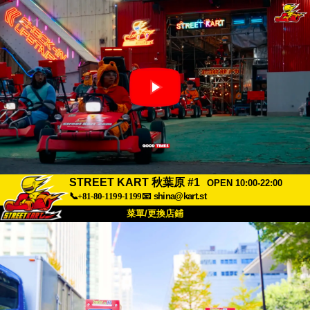
STREET KART 秋葉原 #1
OPEN 10:00-22:00
📞+81-80-1199-1199
📧
shina@kart.st
菜單/更換店鋪
首頁
關於
規格
價格
交通方式
顧客聲音
常見問題