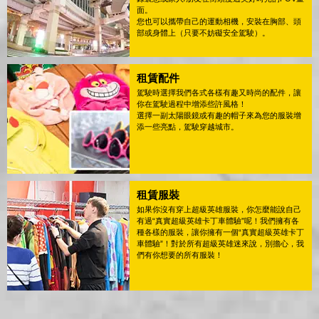
面。
您也可以攜帶自己的運動相機，安裝在胸部、頭
部或身體上（只要不妨礙安全駕駛）。
租賃配件
駕駛時選擇我們各式各樣有趣又時尚的配件，讓
你在駕駛過程中增添些許風格！
選擇一副太陽眼鏡或有趣的帽子來為您的服裝增
添一些亮點，駕駛穿越城市。
租賃服裝
如果你沒有穿上超級英雄服裝，你怎麼能說自己
有過“真實超級英雄卡丁車體驗”呢！我們擁有各
種各樣的服裝，讓你擁有一個“真實超級英雄卡丁
車體驗”！對於所有超級英雄迷來說，別擔心，我
們有你想要的所有服裝！