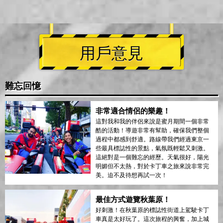
用戶意見
難忘回憶
非常適合情侶的樂趣！
這對我和我的伴侶來說是蜜月期間一個非常
酷的活動！導遊非常有幫助，確保我們整個
過程中都感到舒適。路線帶我們經過東京一
些最具標誌性的景點，氣氛既輕鬆又刺激。
這絕對是一個難忘的經歷。天氣很好，陽光
明媚但不太熱，對於卡丁車之旅來說非常完
美。迫不及待想再試一次！
最佳方式遊覽秋葉原！
好刺激！在秋葉原的標誌性街道上駕駛卡丁
車真是太好玩了。這次旅程的興奮，加上城