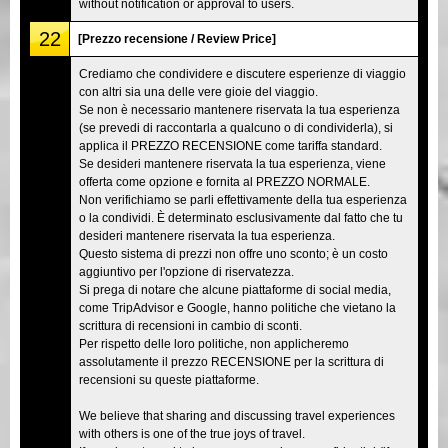
without notification or approval to users.
22
[Prezzo recensione / Review Price]
Crediamo che condividere e discutere esperienze di viaggio
con altri sia una delle vere gioie del viaggio.
Se non è necessario mantenere riservata la tua esperienza
(se prevedi di raccontarla a qualcuno o di condividerla), si
applica il PREZZO RECENSIONE come tariffa standard.
Se desideri mantenere riservata la tua esperienza, viene
offerta come opzione e fornita al PREZZO NORMALE.
Non verifichiamo se parli effettivamente della tua esperienza
o la condividi. È determinato esclusivamente dal fatto che tu
desideri mantenere riservata la tua esperienza.
Questo sistema di prezzi non offre uno sconto; è un costo
aggiuntivo per l'opzione di riservatezza.
Si prega di notare che alcune piattaforme di social media,
come TripAdvisor e Google, hanno politiche che vietano la
scrittura di recensioni in cambio di sconti.
Per rispetto delle loro politiche, non applicheremo
assolutamente il prezzo RECENSIONE per la scrittura di
recensioni su queste piattaforme.
We believe that sharing and discussing travel experiences
with others is one of the true joys of travel.