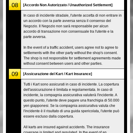
08
[Accordo Non Autorizzato / Unauthorized Settlement]
In caso di incidente stradale, l'utente accetta di non entrare in
un accordo con la parte avversa senza il consenso del
Negozio. Il Negozio non sarà responsabile per alcun
accordo di transazione non consensuale tra l'utente e la
parte avversa.
In the event of a traffic accident, users agree not to agree to
settlements with the other party without the shop's consent.
The shop is not responsible for settlement agreements made
without consent between users and other parties.
09
[Assicurazione del Kart / Kart Insurance]
Tutti i Kart sono assicurati in caso di incidente. La copertura
dell'assicurazione è limitata e regolamentata. In caso di
incidente, la compagnia assicurativa valuterà l'incidente. A
questo punto, l'utente deve pagare una franchigia di 50.000
yen giapponesi. Se la compagnia assicurativa valuta che
l'incidente è il risultato di una guida spericolata, l'utente può
essere escluso dalla copertura.
All karts are insured against accidents. The insurance
coverage is limited and regulated. In the event of an