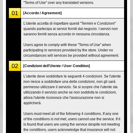
"Terms of Use" over any translated versions.
01
[Accordo / Agreement]
L'utente accetta di rispettare questi "Termini e Condizioni"
quando partecipa ai servizi forniti dal negozio. I servizi non
saranno forniti senza accordo in nessuna circostanza.
Users agree to comply with these "Terms of Use" when
participating in services provided by the store. Under no
circumstances will services be provided without agreement.
02
[Condizioni dell'Utente / User Condition]
L'utente deve soddisfare le seguenti 4 condizioni. Se l'utente
non riesce a soddisfare una delle condizioni, non gli sarà
permesso utilizzare il servizio. Se si scopre che l'utente sta
utilizzando il servizio anche se non soddisfa le condizioni,
allora l'utente riconosce che l'assicurazione non si
applicherà.
Users must meet all of the following 4 conditions. If any one
of the conditions is not met, users cannot use the service. If it
is found that users are using the service despite not meeting
the conditions, users acknowledge that insurance will not