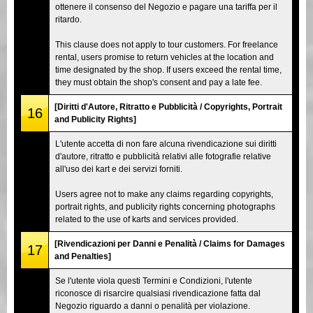
ottenere il consenso del Negozio e pagare una tariffa per il
ritardo.
This clause does not apply to tour customers. For freelance
rental, users promise to return vehicles at the location and
time designated by the shop. If users exceed the rental time,
they must obtain the shop's consent and pay a late fee.
[Diritti d'Autore, Ritratto e Pubblicità / Copyrights, Portrait
16
and Publicity Rights]
L'utente accetta di non fare alcuna rivendicazione sui diritti
d'autore, ritratto e pubblicità relativi alle fotografie relative
all'uso dei kart e dei servizi forniti.
Users agree not to make any claims regarding copyrights,
portrait rights, and publicity rights concerning photographs
related to the use of karts and services provided.
[Rivendicazioni per Danni e Penalità / Claims for Damages
17
and Penalties]
Se l'utente viola questi Termini e Condizioni, l'utente
riconosce di risarcire qualsiasi rivendicazione fatta dal
Negozio riguardo a danni o penalità per violazione.