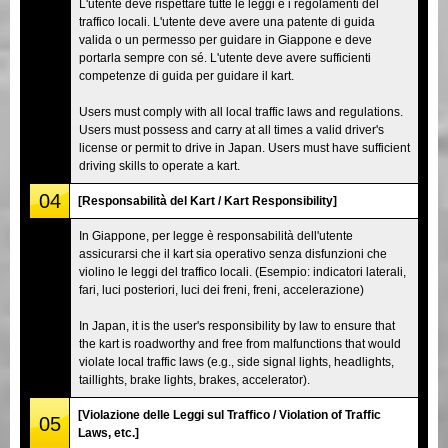
L'utente deve rispettare tutte le leggi e i regolamenti del
traffico locali. L'utente deve avere una patente di guida
valida o un permesso per guidare in Giappone e deve
portarla sempre con sé. L'utente deve avere sufficienti
competenze di guida per guidare il kart.
Users must comply with all local traffic laws and regulations.
Users must possess and carry at all times a valid driver's
license or permit to drive in Japan. Users must have sufficient
driving skills to operate a kart.
04
[Responsabilità del Kart / Kart Responsibility]
In Giappone, per legge è responsabilità dell'utente
assicurarsi che il kart sia operativo senza disfunzioni che
violino le leggi del traffico locali. (Esempio: indicatori laterali,
fari, luci posteriori, luci dei freni, freni, accelerazione)
In Japan, it is the user's responsibility by law to ensure that
the kart is roadworthy and free from malfunctions that would
violate local traffic laws (e.g., side signal lights, headlights,
taillights, brake lights, brakes, accelerator).
[Violazione delle Leggi sul Traffico / Violation of Traffic
05
Laws, etc.]