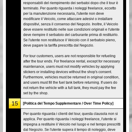
responsabili del riempimento dei serbatoi dopo che il tour è
terminato. Per quanto riguarda i noleggi freelance, eccetto
per la manutenzione necessaria, l'utente non deve
modificare il Veicolo, come attaccare adesivi o installare
dispositivi, senza il consenso del Negozio. Inoltre, il Veicolo
deve essere restituito nelle sue condizioni originali e l'utente
deve riempire il serbatoio del carburante prima di restituirlo.
Se l'utente non restituisce il Veicolo con il serbatoio pieno,
deve pagare la tariffa prescritta dal Negozio.
For tour customers, users are not responsible for refueling
after the tour ends. For freelance rental, except for necessary
maintenance, users must not modify vehicles by applying
stickers or installing devices without the shop's consent.
Furthermore, vehicles must be returned in original condition,
and users must fill the fuel tank before returning. If users do
not return the vehicle with a full tank, they must pay the fee
set by the shop.
15
[Politica del Tempo Supplementare / Over Time Policy]
Per quanto riguarda i clienti del tour, questa clausola non si
applica. Per quanto riguarda i noleggi freelance, l'utente si
impegna a restituire il Veicolo nel luogo e nel tempo prescritti
dal Negozio. Se l'utente supera il tempo di noleggio, deve