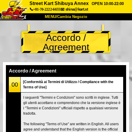
Street Kart Shibuya Annex
OPEN 10:00-22:00
📞+81-70-2222-6655
📧
shina@kart.st
MENU/Cambia Negozio
INIZIO
Accordo /
Chi Siamo
Specifiche
Prezzo
Agreement
Accesso
Recensioni
FAQ
Azienda
Prenotazioni
Cambia Negozio
Accordo / Agreement
Tokyo Shinagawa
Tokyo Akihabara#1
[Conformità ai Termini di Utilizzo / Compliance with the
00
Terms of Use]
Tokyo Akihabara#2
Tokyo Shibuya
I seguenti "Termini e Condizioni" sono scritti in inglese. Tutti
Tokyo Shibuya Annex
Tokyo Bay
gli utenti accettano e comprendono che la versione inglese è
i "Termini e Condizioni" ufficiali rispetto a qualsiasi versione
Tokyo Asakusa
Osaka
tradotta.
Okinawa
The following "Terms of Use" are written in English. All users
agree and understand that the English version is the official