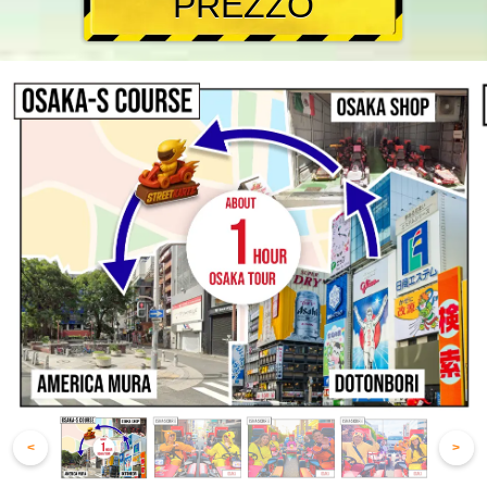
PREZZO
<
>