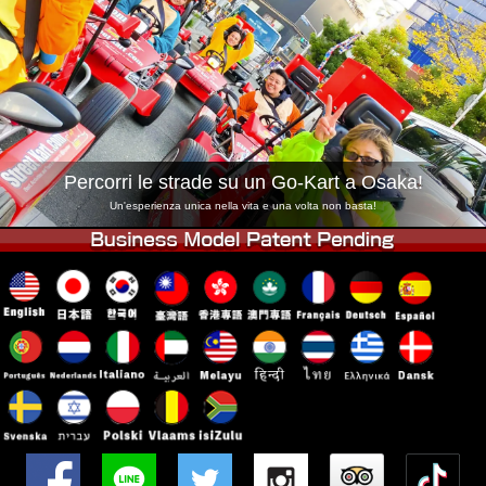
Azienda
Prenotazioni
Cambia Negozio
Tokyo Shinagawa
Tokyo Akihabara#1
Tokyo Akihabara#2
Tokyo Shibuya
Tokyo Shibuya Annex
Tokyo Bay
Percorri le strade su un Go-Kart a Osaka!
Tokyo Asakusa
Osaka
Un'esperienza unica nella vita e una volta non basta!
Okinawa