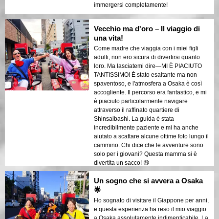
immergersi completamente!
Vecchio ma d'oro – Il viaggio di
una vita!
Come madre che viaggia con i miei figli
adulti, non ero sicura di divertirsi quanto
loro. Ma lasciatemi dire—MI È PIACIUTO
TANTISSIMO! È stato esaltante ma non
spaventoso, e l'atmosfera a Osaka è così
accogliente. Il percorso era fantastico, e mi
è piaciuto particolarmente navigare
attraverso il raffinato quartiere di
Shinsaibashi. La guida è stata
incredibilmente paziente e mi ha anche
aiutato a scattare alcune ottime foto lungo il
cammino. Chi dice che le avventure sono
solo per i giovani? Questa mamma si è
divertita un sacco! 😆
Un sogno che si avvera a Osaka
🌟
Ho sognato di visitare il Giappone per anni,
e questa esperienza ha reso il mio viaggio
a Osaka assolutamente indimenticabile. La