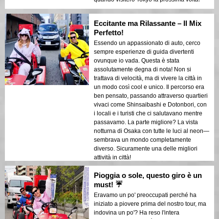
Eccitante ma Rilassante – Il Mix
Perfetto!
Essendo un appassionato di auto, cerco
sempre esperienze di guida divertenti
ovunque io vada. Questa è stata
assolutamente degna di nota! Non si
trattava di velocità, ma di vivere la città in
un modo così cool e unico. Il percorso era
ben pensato, passando attraverso quartieri
vivaci come Shinsaibashi e Dotonbori, con
i locali e i turisti che ci salutavano mentre
passavamo. La parte migliore? La vista
notturna di Osaka con tutte le luci al neon—
sembrava un mondo completamente
diverso. Sicuramente una delle migliori
attività in città!
Pioggia o sole, questo giro è un
must! ☔
Eravamo un po' preoccupati perché ha
iniziato a piovere prima del nostro tour, ma
indovina un po'? Ha reso l'intera