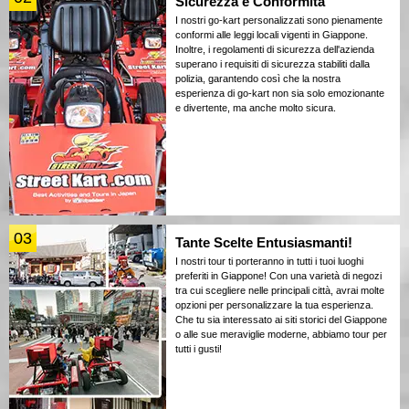
Sicurezza e Conformità
I nostri go-kart personalizzati sono pienamente
conformi alle leggi locali vigenti in Giappone.
Inoltre, i regolamenti di sicurezza dell'azienda
superano i requisiti di sicurezza stabiliti dalla
polizia, garantendo così che la nostra
esperienza di go-kart non sia solo emozionante
e divertente, ma anche molto sicura.
03
Tante Scelte Entusiasmanti!
I nostri tour ti porteranno in tutti i tuoi luoghi
preferiti in Giappone! Con una varietà di negozi
tra cui scegliere nelle principali città, avrai molte
opzioni per personalizzare la tua esperienza.
Che tu sia interessato ai siti storici del Giappone
o alle sue meraviglie moderne, abbiamo tour per
tutti i gusti!