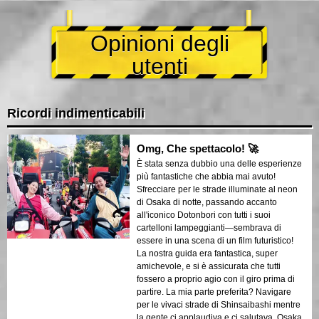
Opinioni degli
utenti
Ricordi indimenticabili
Omg, Che spettacolo! 🚀
È stata senza dubbio una delle esperienze
più fantastiche che abbia mai avuto!
Sfrecciare per le strade illuminate al neon
di Osaka di notte, passando accanto
all'iconico Dotonbori con tutti i suoi
cartelloni lampeggianti—sembrava di
essere in una scena di un film futuristico!
La nostra guida era fantastica, super
amichevole, e si è assicurata che tutti
fossero a proprio agio con il giro prima di
partire. La mia parte preferita? Navigare
per le vivaci strade di Shinsaibashi mentre
la gente ci applaudiva e ci salutava. Osaka