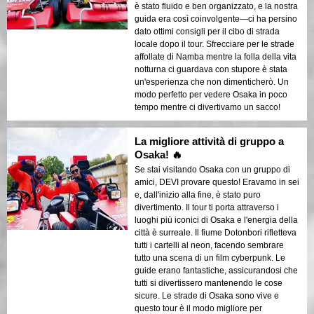
è stato fluido e ben organizzato, e la nostra
guida era così coinvolgente—ci ha persino
dato ottimi consigli per il cibo di strada
locale dopo il tour. Sfrecciare per le strade
affollate di Namba mentre la folla della vita
notturna ci guardava con stupore è stata
un'esperienza che non dimenticherò. Un
modo perfetto per vedere Osaka in poco
tempo mentre ci divertivamo un sacco!
La migliore attività di gruppo a
Osaka! 🔥
Se stai visitando Osaka con un gruppo di
amici, DEVI provare questo! Eravamo in sei
e, dall'inizio alla fine, è stato puro
divertimento. Il tour ti porta attraverso i
luoghi più iconici di Osaka e l'energia della
città è surreale. Il fiume Dotonbori rifletteva
tutti i cartelli al neon, facendo sembrare
tutto una scena di un film cyberpunk. Le
guide erano fantastiche, assicurandosi che
tutti si divertissero mantenendo le cose
sicure. Le strade di Osaka sono vive e
questo tour è il modo migliore per