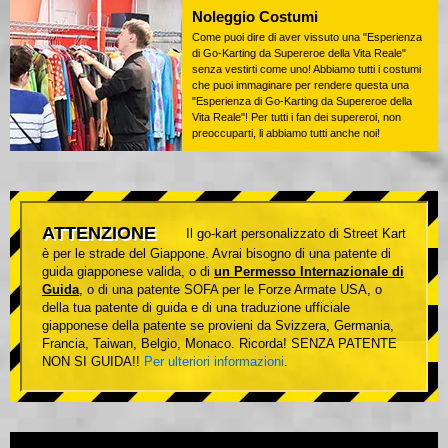
Noleggio Costumi
Come puoi dire di aver vissuto una "Esperienza
di Go-Karting da Supereroe della Vita Reale"
senza vestirti come uno! Abbiamo tutti i costumi
che puoi immaginare per rendere questa una
"Esperienza di Go-Karting da Supereroe della
Vita Reale"! Per tutti i fan dei supereroi, non
preoccuparti, li abbiamo tutti anche noi!
ATTENZIONE
Il go-kart personalizzato di Street Kart
è per le strade del Giappone. Avrai bisogno di una patente di
guida giapponese valida, o di
un Permesso Internazionale di
Guida
, o di una patente SOFA per le Forze Armate USA, o
della tua patente di guida e di una traduzione ufficiale
giapponese della patente se provieni da Svizzera, Germania,
Francia, Taiwan, Belgio, Monaco. Ricorda! SENZA PATENTE
NON SI GUIDA!!
Per ulteriori informazioni
.