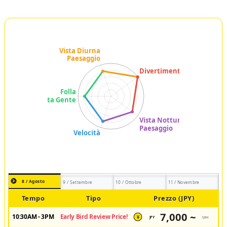
8 / Agosto
9 / Settembre
10 / Ottobre
11 / Novembre
Tempo
Tipo
Prezzo (JPY)
7,000 ~
10:30AM - 3PM
Early Bird Review Price!
JPY
/pax
¥