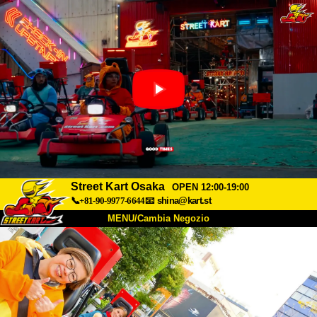
Street Kart Osaka
OPEN 12:00-19:00
📞+81-90-9977-6644
📧
shina@kart.st
MENU/Cambia Negozio
INIZIO
Chi Siamo
Specifiche
Prezzo
Accesso
Recensioni
FAQ