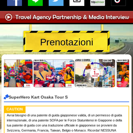
Prenotazioni
SuperHero Kart Osaka Tour S
CAUTION
Avrai bisogno di una patente di guida giapponese valida, di un permesso di guida
internazionale, di una patente SOFA per le Forze Statunitensi in Giappone o della
tua patente di guida con una traduzione ufficiale in giapponese se provieni da
Svizzera, Germania, Francia, Taiwan, Belgio o Monaco. Ricorda! NESSUNA