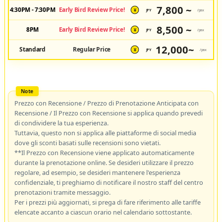
7,800 ~
4:30PM - 7:30PM
Early Bird Review Price!
JPY
/pax
¥
8,500 ~
8PM
Early Bird Review Price!
JPY
/pax
¥
12,000~
Standard
Regular Price
JPY
/pax
¥
Prezzo con Recensione / Prezzo di Prenotazione Anticipata con
Recensione / Il Prezzo con Recensione si applica quando prevedi
di condividere la tua esperienza.
Tuttavia, questo non si applica alle piattaforme di social media
dove gli sconti basati sulle recensioni sono vietati.
**Il Prezzo con Recensione viene applicato automaticamente
durante la prenotazione online. Se desideri utilizzare il prezzo
regolare, ad esempio, se desideri mantenere l'esperienza
confidenziale, ti preghiamo di notificare il nostro staff del centro
prenotazioni tramite messaggio.
Per i prezzi più aggiornati, si prega di fare riferimento alle tariffe
elencate accanto a ciascun orario nel calendario sottostante.