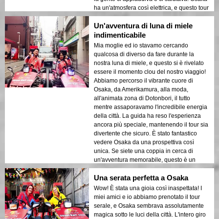
ha un'atmosfera così elettrica, e questo tour
l'ha catturata perfettamente. Lo consiglio
Un'avventura di luna di miele
vivamente se vuoi vedere la città da una
prospettiva completamente nuova. Non
indimenticabile
vedo l'ora di farlo di nuovo! 🎉
Mia moglie ed io stavamo cercando
qualcosa di diverso da fare durante la
nostra luna di miele, e questo si è rivelato
essere il momento clou del nostro viaggio!
Abbiamo percorso il vibrante cuore di
Osaka, da Amerikamura, alla moda,
all'animata zona di Dotonbori, il tutto
mentre assaporavamo l'incredibile energia
della città. La guida ha reso l'esperienza
ancora più speciale, mantenendo il tour sia
divertente che sicuro. È stato fantastico
vedere Osaka da una prospettiva così
unica. Se siete una coppia in cerca di
un'avventura memorabile, questo è un
must assoluto!
Una serata perfetta a Osaka
Wow! È stata una gioia così inaspettata! I
miei amici e io abbiamo prenotato il tour
serale, e Osaka sembrava assolutamente
magica sotto le luci della città. L'intero giro