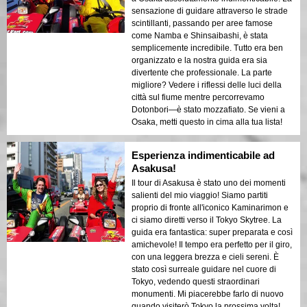
sensazione di guidare attraverso le strade
scintillanti, passando per aree famose
come Namba e Shinsaibashi, è stata
semplicemente incredibile. Tutto era ben
organizzato e la nostra guida era sia
divertente che professionale. La parte
migliore? Vedere i riflessi delle luci della
città sul fiume mentre percorrevamo
Dotonbori—è stato mozzafiato. Se vieni a
Osaka, metti questo in cima alla tua lista!
Esperienza indimenticabile ad
Asakusa!
Il tour di Asakusa è stato uno dei momenti
salienti del mio viaggio! Siamo partiti
proprio di fronte all'iconico Kaminarimon e
ci siamo diretti verso il Tokyo Skytree. La
guida era fantastica: super preparata e così
amichevole! Il tempo era perfetto per il giro,
con una leggera brezza e cieli sereni. È
stato così surreale guidare nel cuore di
Tokyo, vedendo questi straordinari
monumenti. Mi piacerebbe farlo di nuovo
quando visiterò Tokyo la prossima volta!