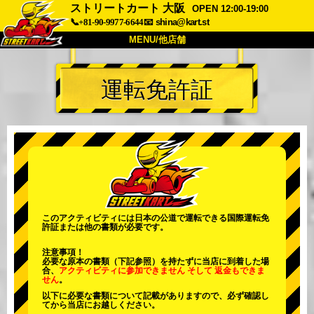
ストリートカート 大阪
OPEN 12:00-19:00
📞+81-90-9977-6644
📧
shina@kart.st
MENU/他店舗
トップ
運転免許証
概要
車両
価格
アクセス
評価
FAQ
会社
予約
他店舗
東京 品川
東京 秋葉原 #1
東京 秋葉原 #2
東京 渋谷
このアクティビティには日本の公道で運転できる国際運転免
許証または他の書類が必要です。
東京 渋谷アネックス
東京ベイ
注意事項！
東京 浅草
大阪
必要な原本の書類（下記参照）を持たずに当店に到着した場
合、
アクティビティに参加できません
そして
返金もできま
せん
。
沖縄
以下に必要な書類について記載がありますので、必ず確認し
てから当店にお越しください。