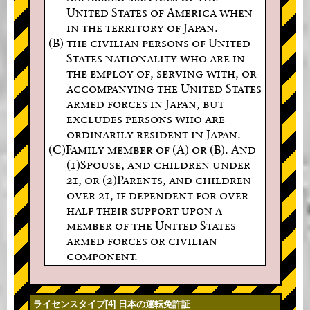
United States of America when
in the territory of Japan.
(B) the civilian persons of United
States nationality who are in
the employ of, serving with, or
accompanying the United States
armed forces in Japan, but
excludes persons who are
ordinarily resident in Japan.
(C)Family member of (A) or (B). And
(1)Spouse, and children under
21, or (2)Parents, and children
over 21, if dependent for over
half their support upon a
member of the United States
armed forces or civilian
component.
ライセンスタイプ[4] 日本の運転免許証