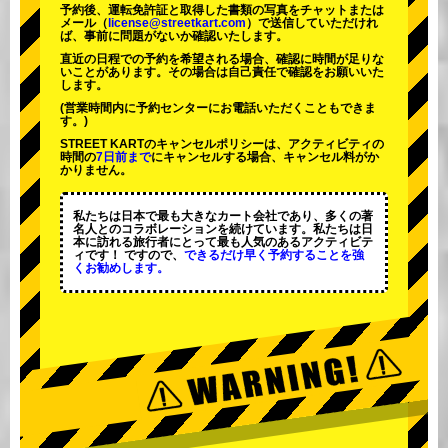
予約後、運転免許証と取得した書類の写真をチャットまたは
メール（
license@streetkart.com
）で送信していただけれ
ば、事前に問題がないか確認いたします。
直近の日程での予約を希望される場合、確認に時間が足りな
いことがあります。その場合は自己責任で確認をお願いいた
します。
(営業時間内に予約センターにお電話いただくこともできま
す。)
STREET KARTのキャンセルポリシーは、アクティビティの
時間の
7日前まで
にキャンセルする場合、キャンセル料がか
かりません。
私たちは日本で最も大きなカート会社であり、
多くの著
名人
とのコラボレーションを続けています。私たちは日
本に訪れる旅行者にとって
最も人気のあるアクティビテ
ィ
です！ ですので、
できるだけ早く予約することを強
くお勧めします。