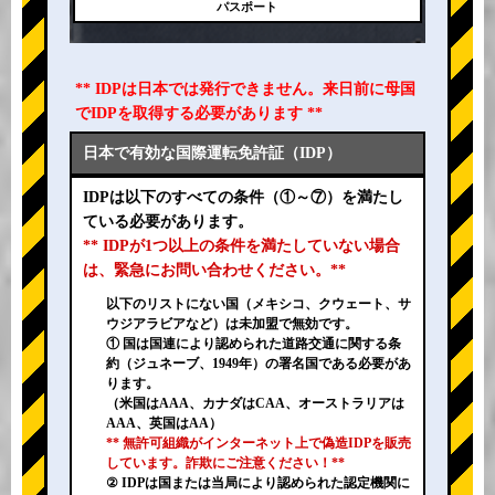
パスポート
** IDPは日本では発行できません。来日前に母国
でIDPを取得する必要があります **
日本で有効な国際運転免許証（IDP）
IDPは以下のすべての条件（①～⑦）を満たし
ている必要があります。
** IDPが1つ以上の条件を満たしていない場合
は、緊急にお問い合わせください。**
以下のリストにない国（メキシコ、クウェート、サ
ウジアラビアなど）は未加盟で無効です。
① 国は国連により認められた道路交通に関する条
約（ジュネーブ、1949年）の署名国である必要があ
ります。
（米国はAAA、カナダはCAA、オーストラリアは
AAA、英国はAA）
** 無許可組織がインターネット上で偽造IDPを販売
しています。詐欺にご注意ください！**
② IDPは国または当局により認められた認定機関に