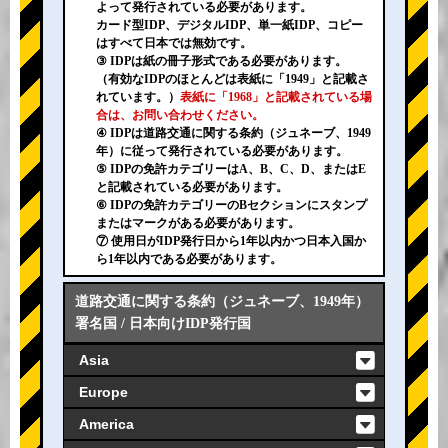
よって発行されている必要があります。
カード型IDP、デジタルIDP、単一紙IDP、コピー
はすべて日本では無効です。
③ IDPは紙の冊子形式である必要があります。
（有効なIDPのほとんどは表紙に「1949」と記載さ
れています。）
表紙に「1968」と記載されている場
合は、お問い合わせください。
④ IDPは道路交通に関する条約（ジュネーブ、1949
年）に従って発行されている必要があります。
⑤ IDPの免許カテゴリーはA、B、C、D、またはE
と記載されている必要があります。
⑥ IDPの免許カテゴリーのBセクションにスタンプ
またはマークがある必要があります。
⑦ 使用日がIDP発行日から1年以内かつ日本入国か
ら1年以内である必要があります。
道路交通に関する条約（ジュネーブ、1949年）
署名国 / 日本向けIDP発行国
Asia
Europe
America