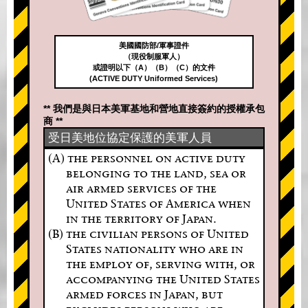
美國國防部/軍事證件
（現役制服軍人）
或證明以下（A）（B）（C）的文件
(ACTIVE DUTY Uniformed Services)
** 我們是與日本美軍基地和營地直接簽約的授權承包
商 **
受日美地位協定保護的美軍人員
(A) the personnel on active duty
belonging to the land, sea or
air armed services of the
United States of America when
in the territory of Japan.
(B) the civilian persons of United
States nationality who are in
the employ of, serving with, or
accompanying the United States
armed forces in Japan, but