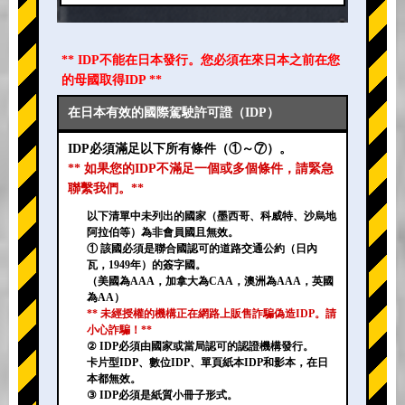
** IDP不能在日本發行。您必須在來日本之前在您
的母國取得IDP **
在日本有效的國際駕駛許可證（IDP）
IDP必須滿足以下所有條件（①～⑦）。
** 如果您的IDP不滿足一個或多個條件，請緊急
聯繫我們。**
以下清單中未列出的國家（墨西哥、科威特、沙烏地
阿拉伯等）為非會員國且無效。
① 該國必須是聯合國認可的道路交通公約（日內
瓦，1949年）的簽字國。
（美國為AAA，加拿大為CAA，澳洲為AAA，英國
為AA）
** 未經授權的機構正在網路上販售詐騙偽造IDP。請
小心詐騙！**
② IDP必須由國家或當局認可的認證機構發行。
卡片型IDP、數位IDP、單頁紙本IDP和影本，在日
本都無效。
③ IDP必須是紙質小冊子形式。