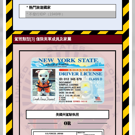
* 熱門旅遊國家
* 不發行IDP（1949年）
駕照類型[3] 僅限美軍成員及家屬
美國州駕駛執照
OR