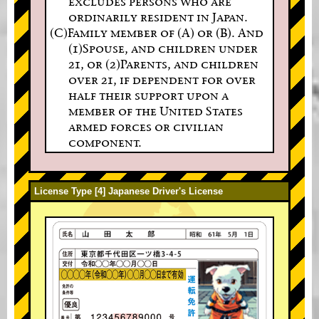
excludes persons who are
ordinarily resident in Japan.
(C)Family member of (A) or (B). And
(1)Spouse, and children under
21, or (2)Parents, and children
over 21, if dependent for over
half their support upon a
member of the United States
armed forces or civilian
component.
License Type [4] Japanese Driver's License