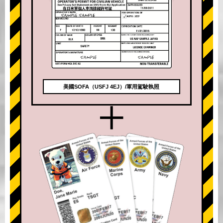
美國SOFA（USFJ 4EJ）/軍用駕駛執照
+