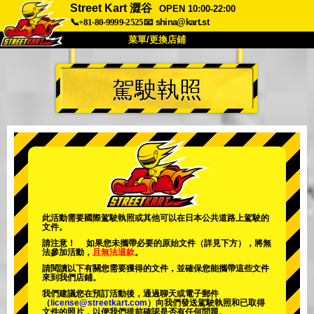
Street Kart 澀谷
OPEN 10:00-22:00
📞+81-80-9999-2525
📧
shina@kart.st
菜單/更換店鋪
首頁
駕駛執照
關於
規格
價格
交通方式
顧客聲音
常見問題
公司
預訂
更換店鋪
東京品川 #1
東京秋葉原#1
東京秋葉原#2
東京澀谷
此活動需要國際駕駛執照或其他可以在日本公共道路上駕駛的
文件。
東京澀谷附屬
東京灣
請注意！ 如果您未攜帶必要的原始文件（詳見下方），將無
法參加活動，
且無法退款
。
東京淺草
大阪
請閱讀以下有關您需要獲得的文件，並確保您能攜帶這些文件
來到我們店鋪。
沖繩
我們建議您在預訂活動後，通過聊天或電子郵件
（
license@streetkart.com
）向我們發送駕駛執照和已取得
文件的照片，以便我們提前確認是否有任何問題。