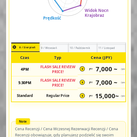
8 / Sierpień
9 / Wrzesień
10 / Październik
11 / Listopad
Czas
Typ
Cena (JPY)
FLASH SALE REVIEW
7,000 ~
4PM
JPY
/pax
¥
PRICE!
FLASH SALE REVIEW
7,000 ~
5:30PM
JPY
/pax
¥
PRICE!
15,000~
Standard
Regular Price
JPY
/pax
¥
Cena Recenzji / Cena Wczesnej Rezerwacji Recenzji / Cena
Recenzji obowiązuje, gdy planujesz podzielić się swoim