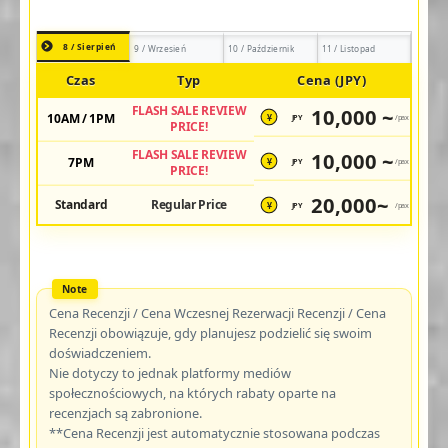
8 / Sierpień
9 / Wrzesień
10 / Październik
11 / Listopad
Czas
Typ
Cena (JPY)
FLASH SALE REVIEW
10,000 ~
10AM / 1PM
JPY
/pax
¥
PRICE!
FLASH SALE REVIEW
10,000 ~
7PM
JPY
/pax
¥
PRICE!
20,000~
Standard
Regular Price
JPY
/pax
¥
Cena Recenzji / Cena Wczesnej Rezerwacji Recenzji / Cena
Recenzji obowiązuje, gdy planujesz podzielić się swoim
doświadczeniem.
Nie dotyczy to jednak platformy mediów
społecznościowych, na których rabaty oparte na
recenzjach są zabronione.
**Cena Recenzji jest automatycznie stosowana podczas