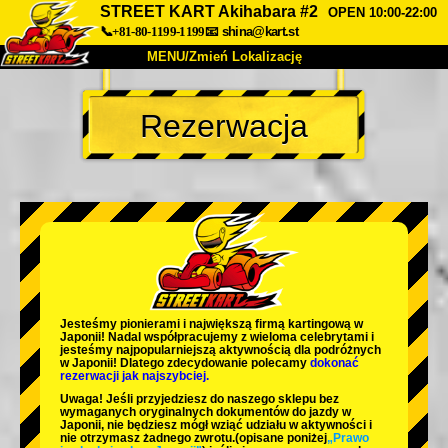
STREET KART Akihabara #2
OPEN 10:00-22:00
📞+81-80-1199-1199
📧
shina@kart.st
MENU/Zmień Lokalizację
TOP
Rezerwacja
O nas
Specyfikacja
Cena
Dojazd
Opinie
FAQ
Firma
Rezerwacja
Zmień Lokalizację
Tokyo Shinagawa
Tokyo Akihabara#1
Tokyo Akihabara#2
Tokyo Shibuya
Jesteśmy
pionierami
i
największą firmą kartingową
w
Tokyo Shibuya Annex
Tokyo Bay
Japonii! Nadal współpracujemy z
wieloma celebrytami
i
jesteśmy
najpopularniejszą aktywnością
dla podróżnych
w Japonii! Dlatego zdecydowanie polecamy
dokonać
Tokyo Asakusa
Osaka
rezerwacji jak najszybciej.
Uwaga! Jeśli przyjedziesz do naszego sklepu bez
Okinawa
wymaganych oryginalnych dokumentów do jazdy w
Japonii, nie będziesz mógł wziąć udziału w aktywności i
nie otrzymasz żadnego zwrotu.
(opisane poniżej
„Prawo