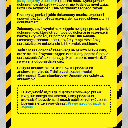
jazdy do jazdy w Japonii”
) jeśli nie masz wymaganych
dokumentów do jazdy w Japonii, nie będziesz mógł wziąć
udziału w aktywności i nie otrzymasz żadnego zwrotu.
Przeczytaj poniżej, jakie dokumenty musisz uzyskać i
upewnij się, że możesz przyjść do naszego sklepu z tymi
dokumentami.
Zalecamy, abyś wysłał nam zdjęcia swojego prawa jazdy i
dokumentów, które otrzymałeś po dokonaniu rezerwacji
naszej aktywności, za pomocą czatu lub e-maila
(
license@streetkart.com
), abyśmy mogli wcześniej
sprawdzić, czy pojawią się jakiekolwiek problemy.
Jeśli chcesz dokonać rezerwacji na bardzo bliskie daty,
może nie mieć wystarczająco czasu, aby poprosić nas o
sprawdzenie. W takim przypadku musisz to potwierdzić
na własną odpowiedzialność.
Polityka anulowania STREET KART pozwala na
anulowanie tylko do
7 dni przed czasem twojej
aktywności
(Czas standardowy Japonii) bez opłaty za
anulowanie.
Ta aktywność wymaga międzynarodowego prawa
jazdy lub innego dokumentu, który pozwala ci
prowadzić pojazdy na drogach publicznych w Japonii.
Upewnij się, że sprawdzasz
„Prawo jazdy do jazdy w
Japonii”