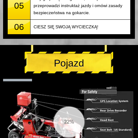
05
przeprowadzi instruktaż jazdy i omówi zasady
bezpieczeństwa na gokarcie.
06
CIESZ SIĘ SWOJĄ WYCIECZKĄ!
Pojazd
22%