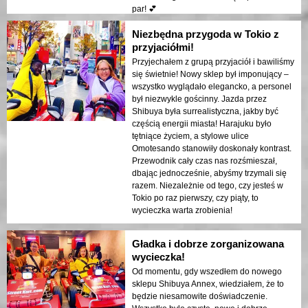
par! 💕
Niezbędna przygoda w Tokio z
przyjaciółmi!
Przyjechałem z grupą przyjaciół i bawiliśmy
się świetnie! Nowy sklep był imponujący –
wszystko wyglądało elegancko, a personel
był niezwykle gościnny. Jazda przez
Shibuya była surrealistyczna, jakby być
częścią energii miasta! Harajuku było
tętniące życiem, a stylowe ulice
Omotesando stanowiły doskonały kontrast.
Przewodnik cały czas nas rozśmieszał,
dbając jednocześnie, abyśmy trzymali się
razem. Niezależnie od tego, czy jesteś w
Tokio po raz pierwszy, czy piąty, to
wycieczka warta zrobienia!
Gładka i dobrze zorganizowana
wycieczka!
Od momentu, gdy wszedłem do nowego
sklepu Shibuya Annex, wiedziałem, że to
będzie niesamowite doświadczenie.