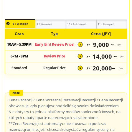
8 / Sierpień
9 / Wrzesień
10 / Październik
11 / Listopad
Czas
Typ
Cena (JPY)
9,000 ~
10AM - 5:30PM
Early Bird Review Price!
JPY
/pax
¥
14,000 ~
6PM - 8PM
Review Price
JPY
/pax
¥
20,000~
Standard
Regular Price
JPY
/pax
¥
Cena Recenzji / Cena Wczesnej Rezerwacji Recenzji / Cena Recenzji
obowiązuje, gdy planujesz podzielić się swoim doświadczeniem.
Nie dotyczy to jednak platformy mediów społecznościowych, na
których rabaty oparte na recenzjach są zabronione.
**Cena Recenzji jest automatycznie stosowana podczas
rezerwacji online. Jeśli chcesz skorzystać z regularnej ceny, na