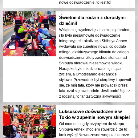
nowe doświadczenie, to jest to!
Świetne dla rodzin z dorosłymi
dziećmi!
Wziąłem tę wycieczkę z moim tatą i bratem,
i to było niesamowite doświadczenie
integracyjne! Lokalizacja Shibuya Annex
wydawała się zupełnie nowa, co dodało
miłego, ekskluzywnego klimatu do całego
doświadczenia. Złoty zachód słońca nad
Shibuya oferował niesamowite widoki,
Harajuku było młodzieńcze i tętniące
życiem, a Omotesando eleganckie i
stylowe. Przewodnik był cierpliwy i upewnił
się, że mój tata, który nie prowadził przez
lata, czuł się swobodnie. Jeśli podróżujesz
z rodziną, to fantastyczna aktywność!
Luksusowe doświadczenie w
Tokio w zupełnie nowym sklepie!
Od momentu, gdy przybyłem do sklepu
Shibuya Annex, mogłem stwierdzić, że to
krok wyżej! Nowoczesne wnętrza i dobrze