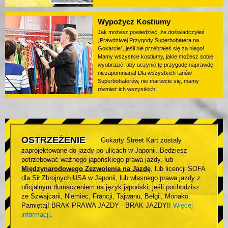
Wypożycz Kostiumy
Jak możesz powiedzieć, że doświadczyłeś
„Prawdziwej Przygody Superbohatera na
Gokarcie”, jeśli nie przebrałeś się za niego!
Mamy wszystkie kostiumy, jakie możesz sobie
wyobrazić, aby uczynić tę przygodę naprawdę
niezapomnianą! Dla wszystkich fanów
Superbohaterów, nie martwcie się, mamy
również ich wszystkich!
OSTRZEŻENIE
Gokarty Street Kart zostały
zaprojektowane do jazdy po ulicach w Japonii. Będziesz
potrzebować ważnego japońskiego prawa jazdy, lub
Międzynarodowego Zezwolenia na Jazdę
, lub licencji SOFA
dla Sił Zbrojnych USA w Japonii, lub własnego prawa jazdy z
oficjalnym tłumaczeniem na język japoński, jeśli pochodzisz
ze Szwajcarii, Niemiec, Francji, Tajwanu, Belgii, Monako.
Pamiętaj! BRAK PRAWA JAZDY - BRAK JAZDY!!
Więcej
informacji
.