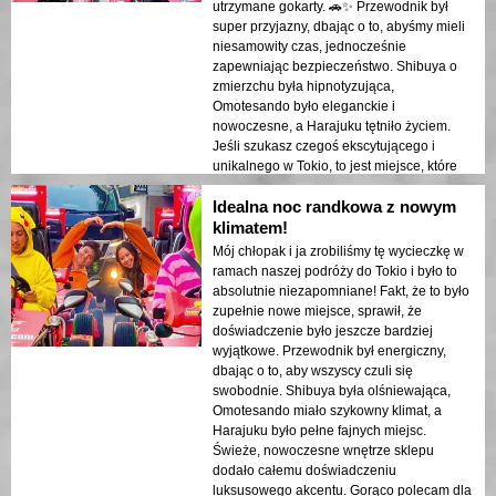
utrzymane gokarty. 🚗✨ Przewodnik był
super przyjazny, dbając o to, abyśmy mieli
niesamowity czas, jednocześnie
zapewniając bezpieczeństwo. Shibuya o
zmierzchu była hipnotyzująca,
Omotesando było eleganckie i
nowoczesne, a Harajuku tętniło życiem.
Jeśli szukasz czegoś ekscytującego i
unikalnego w Tokio, to jest miejsce, które
warto odwiedzić!
Idealna noc randkowa z nowym
klimatem!
Mój chłopak i ja zrobiliśmy tę wycieczkę w
ramach naszej podróży do Tokio i było to
absolutnie niezapomniane! Fakt, że to było
zupełnie nowe miejsce, sprawił, że
doświadczenie było jeszcze bardziej
wyjątkowe. Przewodnik był energiczny,
dbając o to, aby wszyscy czuli się
swobodnie. Shibuya była olśniewająca,
Omotesando miało szykowny klimat, a
Harajuku było pełne fajnych miejsc.
Świeże, nowoczesne wnętrze sklepu
dodało całemu doświadczeniu
luksusowego akcentu. Gorąco polecam dla