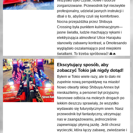
Wszystko było czyste, nowe i dobrze
zorganizowane. Przewodnik był niezwykle
profesjonalny, udzielał jasnych instrukcji i
dbał o to, abyśmy czuli się komfortowo.
Nocna przejażdżka przez Shibuya
Crossing była punktem kulminacyjnym—
jasne światła, ludzie machający rękami i
elektryzująca atmosfera! Ulice Harajuku
stanowiły zabawny kontrast, a Omotesando
wyglądało oszałamiająco pod miejskimi
światłami. To trzeba spróbować! 🚘🔥
Ekscytujący sposób, aby
zobaczyć Tokio jak nigdy dotąd!
Byłem w Tokio wiele razy, ale to dało mi
zupełnie nową perspektywę na miasto!
Nowo otwarty sklep Shibuya Annex był
nieskazitelny, a personel był przyjazny.
Neonowe odbicia na mokrych drogach po
lekkim deszczu sprawiały, że wszystko
wydawało się futurystycznym snem. Nasz
przewodnik był fantastyczny, utrzymując
nas w zaangażowaniu, jednocześnie
zapewniając płynną jazdę. Jeśli chcesz
wycieczki, która łączy zabawę, zwiedzanie i