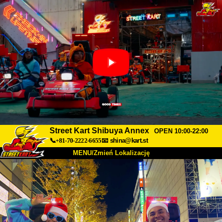
Street Kart Shibuya Annex
OPEN 10:00-22:00
📞+81-70-2222-6655
📧
shina@kart.st
MENU/Zmień Lokalizację
TOP
O nas
Specyfikacja
Cena
Dojazd
Opinie
FAQ