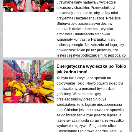
utrzymane karty nadawały wycieczce
luksusowy charakter. Przewodnik był
doskonały, dbając o to, aby każdy miał
przyjemną i bezpieczną jazdę. Przejście
Shibuya było zapierającym dech w
piersiach doświadczeniem, wysoka
atmosfera Omotesando stanowiła
wspaniały kontrast, a Harajuku miało
radosną energię. Niezależnie od tego, czy
odwiedzasz Tokio po raz pierwszy, czy
jesteś częstym podróżnikiem, to jest coś, co
trzeba zrobić!
Energetyczna wycieczka po Tokio
jak żadna inna!
To była tak ekscytująca sposób na
odkrywanie Tokio! Nowo otwarty sklep był
nieskazitelny, a personel był bardzo
gościnny. W momencie, gdy
przejeżdżaliśmy przez Shibuya,
wiedziałem, że to będzie niezapomniana
noc! Chłodne jesienne powietrze sprawiło,
że doświadczenie było jeszcze lepsze, a
jasne światła miasta sprawiły, że wszystko
wydawało się żywe. Eleganckie ulice
Omotesando i kolorowa energia Harajuku