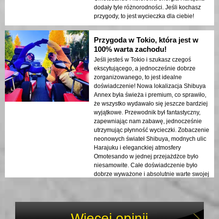
dodały tyle różnorodności. Jeśli kochasz
przygody, to jest wycieczka dla ciebie!
Przygoda w Tokio, która jest w
100% warta zachodu!
Jeśli jesteś w Tokio i szukasz czegoś
ekscytującego, a jednocześnie dobrze
zorganizowanego, to jest idealne
doświadczenie! Nowa lokalizacja Shibuya
Annex była świeża i premium, co sprawiło,
że wszystko wydawało się jeszcze bardziej
wyjątkowe. Przewodnik był fantastyczny,
zapewniając nam zabawę, jednocześnie
utrzymując płynność wycieczki. Zobaczenie
neonowych świateł Shibuya, modnych ulic
Harajuku i eleganckiej atmosfery
Omotesando w jednej przejażdżce było
niesamowite. Całe doświadczenie było
dobrze wyważone i absolutnie warte swojej
ceny. Zrobiłbym to ponownie w mgnieniu
oka! 🚀🇯🇵
Więcej opinii