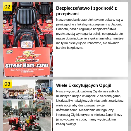
02
Bezpieczeństwo i zgodność z
przepisami
Nasze specjalnie zaprojektowane gokarty są w
pełni zgodne z lokalnymi przepisami w Japonii.
Ponadto, nasze regulacje bezpieczeństwa
przekraczają wymagania policji, co sprawia, że
nasze doświadczenie z gokartami ulicznymi jest
nie tylko ekscytujące i zabawne, ale również
bardzo bezpieczne.
03
Wiele Ekscytujących Opcji!
Nasze wycieczki zabiorą Cię do wszystkich
ulubionych miejsc w Japonii! Z szeroką gamą
lokalizacji w największych miastach, znajdziesz
wiele opcji, aby dostosować swoje
doświadczenie. Niezależnie od tego, czy
interesują Cię historyczne miejsca Japonii, czy
jej nowoczesne cuda, mamy wycieczki na
każdą okazję!