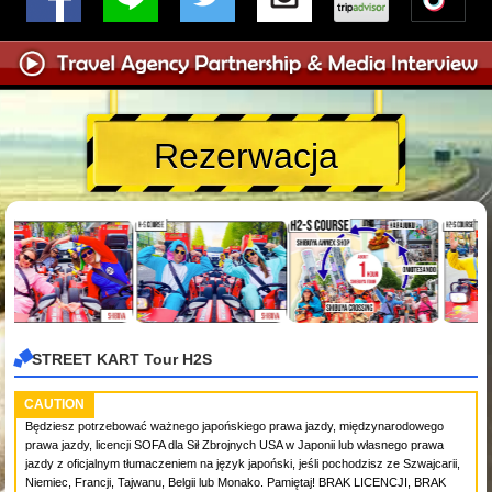
Rezerwacja
STREET KART Tour H2S
CAUTION
Będziesz potrzebować ważnego japońskiego prawa jazdy, międzynarodowego
prawa jazdy, licencji SOFA dla Sił Zbrojnych USA w Japonii lub własnego prawa
jazdy z oficjalnym tłumaczeniem na język japoński, jeśli pochodzisz ze Szwajcarii,
Niemiec, Francji, Tajwanu, Belgii lub Monako. Pamiętaj! BRAK LICENCJI, BRAK