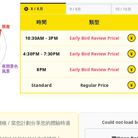
8 / 8月
9 / 9月
10 / 10月
時間
類型
10:30AM - 3PM
Early Bird Review Price!
¥
4:30PM - 7:30PM
Early Bird Review Price!
¥
8PM
Early Bird Review Price!
¥
Standard
Regular Price
¥
Could not load b
價格 / 當您計劃分享您的體驗時適
Open Bo