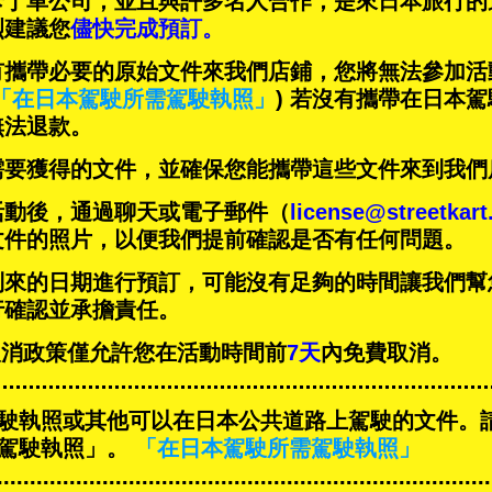
卡丁車公司，並且與
許多名人
合作，是來日本旅行的
烈建議您
儘快完成預訂。
有攜帶必要的原始文件來我們店鋪，您將無法參加活
「在日本駕駛所需駕駛執照」
) 若沒有攜帶在日本
無法退款。
需要獲得的文件，並確保您能攜帶這些文件來到我們
活動後，通過聊天或電子郵件（
license@streetkar
文件的照片，以便我們提前確認是否有任何問題。
到來的日期進行預訂，可能沒有足夠的時間讓我們幫
行確認並承擔責任。
T的取消政策僅允許您在活動時間前
7天
內免費取消。
駛執照或其他可以在日本公共道路上駕駛的文件。
駕駛執照」。
「在日本駕駛所需駕駛執照」