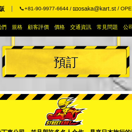
osaka@kart.st
阪
📞+81-90-9977-6644
OPEN
📧
我們
規格
顧客評價
價格
交通資訊
常見問題
公
預訂