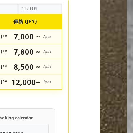
11 / 11月
價格 (JPY)
7,000 ~
JPY
/pax
7,800 ~
JPY
/pax
8,500 ~
JPY
/pax
12,000~
JPY
/pax
ooking calendar
oking Page